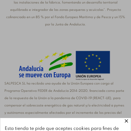
las instalaciones de la fábrica, fomentando un desarrollo territorial
equilibrado e integrador de las zonas pesqueras y acuícolas”. Proyecto
cofinanciado en un 85 % por el Fondo Europeo Marítimo y de Pesca y un 15%
por la Junta de Andalucía.
SALPESCA SL ha recibido una ayuda de la Unión Europea con cargo al
Programa Operativo FEDER de Andalucía 2014-2020, financiada como parte
de la respuesta de la Unión a la pandemia de COVID-19 (REACT-UE), para
compensar el sobrecoste energético de gas natural y/o electricidad a pymes
y autónomos especialmente afectados por el incremento de los precios del
×
gas natural y la electricidad provocados por el impacto de la guerra de
agresión de Rusia contra Ucrania
Esta tienda te pide que aceptes cookies para fines de