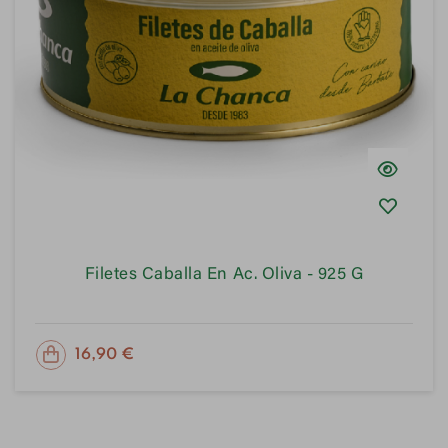
Filetes Caballa En Ac. Oliva - 925 G
PRECIO
16,90 €