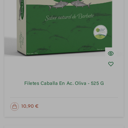
Filetes Caballa En Ac. Oliva - 525 G
PRECIO
10,90 €