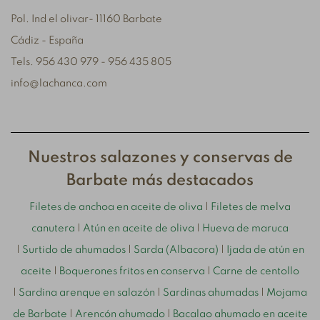
Pol. Ind el olivar- 11160 Barbate
Cádiz - España
Tels. 956 430 979 - 956 435 805
info@lachanca.com
Nuestros salazones y conservas de
Barbate más destacados
Filetes de anchoa en aceite de oliva
|
Filetes de melva
canutera
|
Atún en aceite de oliva
|
Hueva de maruca
|
Surtido de ahumados
|
Sarda (Albacora)
|
Ijada de atún en
aceite
|
Boquerones fritos en conserva
|
Carne de centollo
|
Sardina arenque en salazón
|
Sardinas ahumadas
|
Mojama
de Barbate
|
Arencón ahumado
|
Bacalao ahumado en aceite