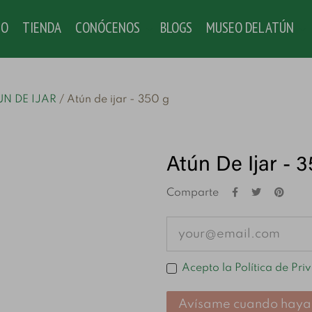
IO
TIENDA
CONÓCENOS
BLOGS
MUSEO DEL ATÚN
N DE IJAR
Atún de ijar - 350 g
Atún De Ijar - 
Comparte
Acepto la Política de Pri
Avísame cuando haya 