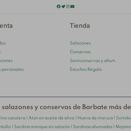
enta
Tienda
dos
Salazones
s
Conservas
cciones
Semiconservas y ahum.
s personales
Estuches Regalo
 salazones y conservas de Barbate más d
elva canutera
|
Atún en aceite de oliva
|
Hueva de maruca
|
Surtid
ntollo
|
Sardina arenque en salazón
|
Sardinas ahumadas
|
Mojama