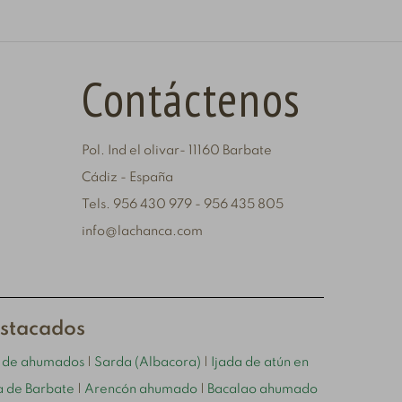
Contáctenos
Pol. Ind el olivar- 11160 Barbate
Cádiz - España
Tels. 956 430 979 - 956 435 805
info@lachanca.com
estacados
o de ahumados
|
Sarda (Albacora)
|
Ijada de atún en
 de Barbate
|
Arencón ahumado
|
Bacalao ahumado