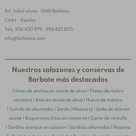
Pol. Ind el olivar- 11160 Barbate
Cádiz - España
Tels. 956 430 979 - 956 435 805
info@lachanca.com
Nuestros salazones y conservas de
Barbate más destacados
Filetes de anchoa en aceite de oliva
|
Filetes de melva
canutera
|
Atún en aceite de oliva
|
Hueva de maruca
|
Surtido de ahumados
|
Sarda (Albacora)
|
Ijada de atún en
aceite
|
Boquerones fritos en conserva
|
Carne de centollo
|
Sardina arenque en salazón
|
Sardinas ahumadas
|
Mojama