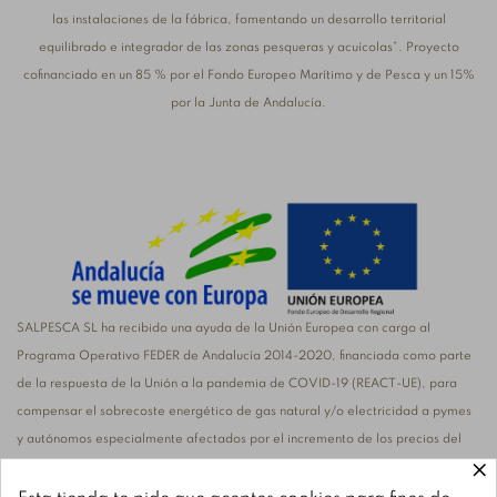
las instalaciones de la fábrica, fomentando un desarrollo territorial
equilibrado e integrador de las zonas pesqueras y acuícolas”. Proyecto
cofinanciado en un 85 % por el Fondo Europeo Marítimo y de Pesca y un 15%
por la Junta de Andalucía.
SALPESCA SL ha recibido una ayuda de la Unión Europea con cargo al
Programa Operativo FEDER de Andalucía 2014-2020, financiada como parte
de la respuesta de la Unión a la pandemia de COVID-19 (REACT-UE), para
compensar el sobrecoste energético de gas natural y/o electricidad a pymes
y autónomos especialmente afectados por el incremento de los precios del
×
gas natural y la electricidad provocados por el impacto de la guerra de
agresión de Rusia contra Ucrania