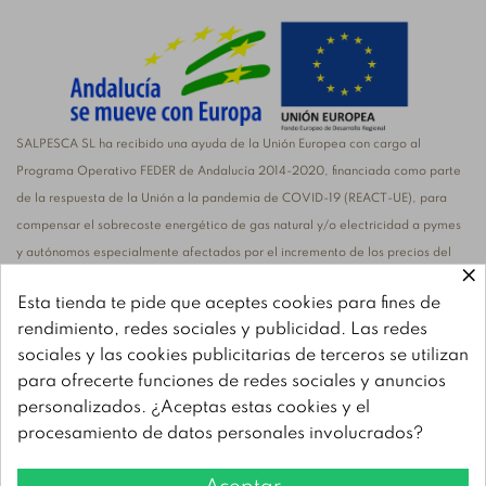
SALPESCA SL ha recibido una ayuda de la Unión Europea con cargo al
Programa Operativo FEDER de Andalucía 2014-2020, financiada como parte
de la respuesta de la Unión a la pandemia de COVID-19 (REACT-UE), para
compensar el sobrecoste energético de gas natural y/o electricidad a pymes
y autónomos especialmente afectados por el incremento de los precios del
×
gas natural y la electricidad provocados por el impacto de la guerra de
Esta tienda te pide que aceptes cookies para fines de
agresión de Rusia contra Ucrania
rendimiento, redes sociales y publicidad. Las redes
sociales y las cookies publicitarias de terceros se utilizan
para ofrecerte funciones de redes sociales y anuncios
personalizados. ¿Aceptas estas cookies y el
SALPESCA, S.L. ha recibido una ayuda de la Unión Europea con cargo al
procesamiento de datos personales involucrados?
Programa FEMPA Andalucía 2021-2027, para la adquisición de nueva
maquinaria para la mejora de procesos productivos. El objetivo principal es la