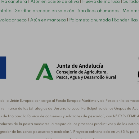
elva canutera
|
Atún en aceite de oliva
|
Hueva de maruca
|
Surtid
ntollo
|
Sardina arenque en salazón
|
Sardinas ahumadas
|
Mojama
volador seco
|
Atún en manteca
|
Palometa ahumada
| Banderillas
de la Unión Europea con cargo al Fondo Europeo Marítimo y de Pesca en la convocat
 el marco de las Estrategias de Desarrollo Local Participativo de los Grupos de Acc
s de frío para la fábrica de conservas y salazones de pescado”, con Nº EXP- FEMP 
oductos de la pesca mediante la mejora de los procesos productivos y de las instal
ntegrador de las zonas pesqueras y acuícolas”. Proyecto cofinanciado en un 85 % por