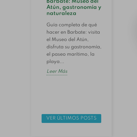
Barbate: Museo del
conse
Atún, gastronomía y
altern
cer
naturaleza
que d
s en
aseros?
Guía completa de qué
Descubr
hacer en Barbate: visita
ones en
melva y
el Museo del Atún,
un clásico
como al
disfruta su gastronomía,
onomía
atún e
el paseo marítimo, la
a, con un
qué se 
playa...
o y una
cómo..
e que...
Leer Más
Leer M
VER ÚLTIMOS POSTS