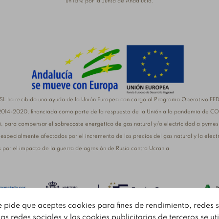
un 15% por la Junta de Andalucía.
L ha recibido una ayuda de la Unión Europea con cargo al Programa Operativo FE
2014-2020, financiada como parte de la respuesta de la Unión a la pandemia de C
, para compensar el sobrecoste energético de gas natural y/o electricidad a pymes
specialmente afectados por el incremento de los precios del gas natural y la elect
por el impacto de la guerra de agresión de Rusia contra Ucrania
e pide que aceptes cookies para fines de rendimiento, redes s
S.L. ha recibido una ayuda de la Unión Europea con cargo al Programa FEMPA Anda
as redes sociales y las cookies publicitarias de terceros se ut
la adquisición de nueva maquinaria para la mejora de procesos productivos. El obje