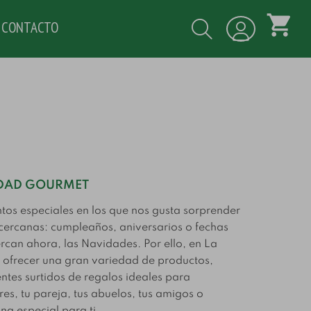
shopping_cart
CONTACTO
IDAD GOURMET
s especiales en los que nos gusta sorprender
cercanas: cumpleaños, aniversarios o fechas
rcan ahora, las Navidades. Por ello, en La
ofrecer una gran variedad de productos,
ntes surtidos de regalos ideales para
alazones
Guía de cortes del
es, tu pareja, tus abuelos, tus amigos o
rtesanales:
atún: todo lo que