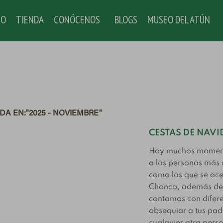
IO
TIENDA
CONÓCENOS
BLOGS
MUSEO DEL ATÚN
A EN:"2025 - NOVIEMBRE"
CESTAS DE NAV
Hay muchos momento
a las personas más 
como las que se ace
Chanca, además de 
contamos con difere
Tendencias del
la, melva y
S
obsequiar a tus padr
consumo de pescado
illas:
a