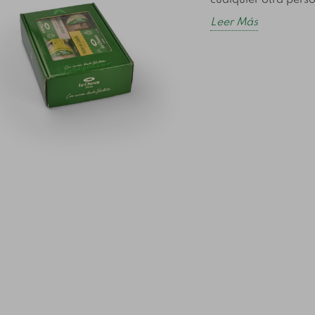
cualquier otra perso
y conservas en
rvas
t
España 2026
ativas al atún
e
Leer Más
eberías probar
C
Descubre las principales
e la caballa, la
En
tendencias del consumo
 las sardinillas
c
de pescado y conservas
ternativas al
tr
en España en 2026:
n conserva: en
ex
productos saludables,...
diferencian,
el
Leer Más
.
ún
ás
L