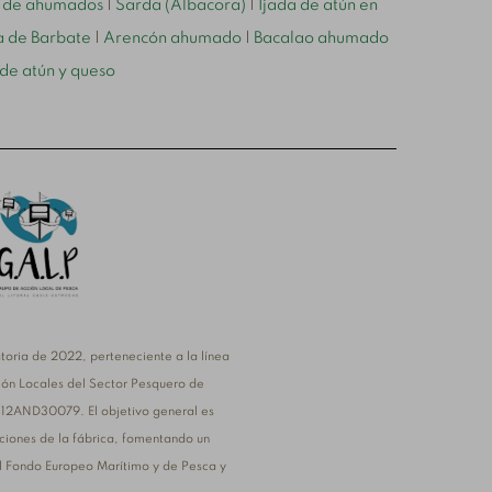
o de ahumados
|
Sarda (Albacora)
|
Ijada de atún en
 de Barbate
|
Arencón ahumado
|
Bacalao ahumado
 de atún y queso
oria de 2022, perteneciente a la línea
ión Locales del Sector Pesquero de
412AND30079. El objetivo general es
aciones de la fábrica, fomentando un
 el Fondo Europeo Marítimo y de Pesca y