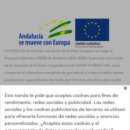
SALPESCA SL ha recibido una ayuda de la Unión Europea con cargo al
Programa Operativo FEDER de Andalucía 2014-2020, financiada como parte
de la respuesta de la Unión a la pandemia de COVID-19 (REACT-UE), para
compensar el sobrecoste energético de gas natural y/o electricidad a pymes
y autónomos especialmente afectados por el incremento de los precios del
×
gas natural y la electricidad provocados por el impacto de la guerra de
agresión de Rusia contra Ucrania
Esta tienda te pide que aceptes cookies para fines de
rendimiento, redes sociales y publicidad. Las redes
sociales y las cookies publicitarias de terceros se utilizan
para ofrecerte funciones de redes sociales y anuncios
personalizados. ¿Aceptas estas cookies y el
SALPESCA, S.L. ha recibido una ayuda de la Unión Europea con cargo al