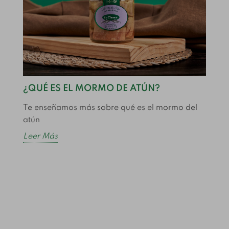
¿QUÉ ES EL MORMO DE ATÚN?
C
Te enseñamos más sobre qué es el mormo del
C
atún
e
Leer Más
L