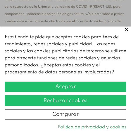
de la respuesta de la Unión a la pandemia de COVID-19 (REACT-UE), para
compensar el sobrecoste energético de gas natural y/o electricidad a pymes
y autónomos especialmente afectados por el incremento de los precios del
×
gas natural y la electricidad provocados por el impacto de la guerra de
agresión de Rusia contra Ucrania
Esta tienda te pide que aceptes cookies para fines de
rendimiento, redes sociales y publicidad. Las redes
sociales y las cookies publicitarias de terceros se utilizan
para ofrecerte funciones de redes sociales y anuncios
personalizados. ¿Aceptas estas cookies y el
SALPESCA, S.L. ha recibido una ayuda de la Unión Europea con cargo al
procesamiento de datos personales involucrados?
Programa FEMPA Andalucía 2021-2027, para la adquisición de nueva
maquinaria para la mejora de procesos productivos. El objetivo principal es la
Aceptar
modernización de las instalaciones para optimizar sus procesos productivos y
mejorar la eficiencia energética de los mismos.
Rechazar cookies
Copyright © 2023 La Chanca
Configurar
Aviso Legal
Privacidad
Política de cookies
Sitemap
Política de privacidad y cookies
0