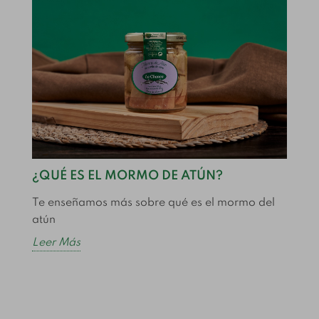
¿QUÉ ES EL MORMO DE ATÚN?
C
Te enseñamos más sobre qué es el mormo del
C
atún
e
Leer Más
L