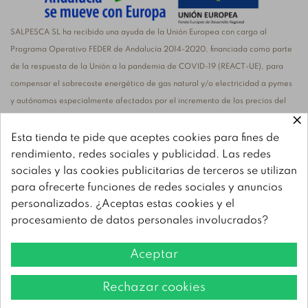
SALPESCA SL ha recibido una ayuda de la Unión Europea con cargo al
Programa Operativo FEDER de Andalucía 2014-2020, financiada como parte
de la respuesta de la Unión a la pandemia de COVID-19 (REACT-UE), para
compensar el sobrecoste energético de gas natural y/o electricidad a pymes
y autónomos especialmente afectados por el incremento de los precios del
×
gas natural y la electricidad provocados por el impacto de la guerra de
agresión de Rusia contra Ucrania
Esta tienda te pide que aceptes cookies para fines de
rendimiento, redes sociales y publicidad. Las redes
sociales y las cookies publicitarias de terceros se utilizan
para ofrecerte funciones de redes sociales y anuncios
personalizados. ¿Aceptas estas cookies y el
SALPESCA, S.L. ha recibido una ayuda de la Unión Europea con cargo al
procesamiento de datos personales involucrados?
Programa FEMPA Andalucía 2021-2027, para la adquisición de nueva
maquinaria para la mejora de procesos productivos. El objetivo principal es la
Aceptar
modernización de las instalaciones para optimizar sus procesos productivos y
mejorar la eficiencia energética de los mismos.
Rechazar cookies