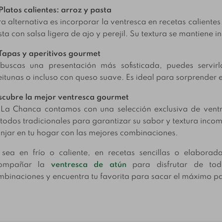
Platos calientes: arroz y pasta
a alternativa es incorporar la ventresca en recetas calient
ta con salsa ligera de ajo y perejil. Su textura se mantiene i
Tapas y aperitivos gourmet
 buscas una presentación más sofisticada, puedes servirl
itunas o incluso con queso suave. Es ideal para sorprender 
scubre la mejor ventresca gourmet
 La Chanca contamos con una selección exclusiva de ventr
odos tradicionales para garantizar su sabor y textura inco
jar en tu hogar con las mejores combinaciones.
 sea en frío o caliente, en recetas sencillas o elabor
ompañar la
ventresca de atún
para disfrutar de tod
binaciones y encuentra tu favorita para sacar el máximo pa