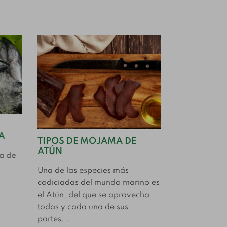
CÓMO CON
MOJAMA U
A
TIPOS DE MOJAMA DE
ABIERTA
ATÚN
a de
La mojama, u
Una de las especies más
delicado y s
codiciadas del mundo marino es
partir de lom
el Atún, del que se aprovecha
en sal marina,
todas y cada una de sus
Leer Más
partes...