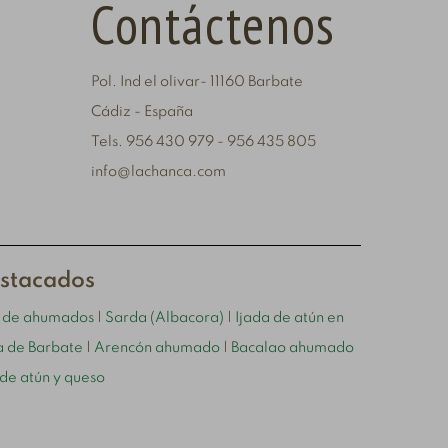
Contáctenos
Pol. Ind el olivar- 11160 Barbate
Cádiz - España
Tels. 956 430 979 - 956 435 805
info@lachanca.com
estacados
o de ahumados
|
Sarda (Albacora)
|
Ijada de atún en
 de Barbate
|
Arencón ahumado
|
Bacalao ahumado
 de atún y queso