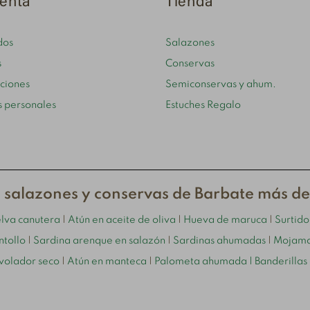
enta
Tienda
dos
Salazones
s
Conservas
cciones
Semiconservas y ahum.
s personales
Estuches Regalo
 salazones y conservas de Barbate más d
elva canutera
|
Atún en aceite de oliva
|
Hueva de maruca
|
Surtid
ntollo
|
Sardina arenque en salazón
|
Sardinas ahumadas
|
Mojama
volador seco
|
Atún en manteca
|
Palometa ahumada
| Banderillas