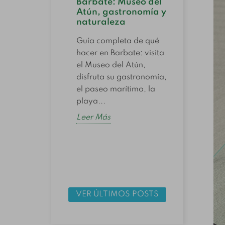
Barbate: Museo del
conse
Atún, gastronomía y
altern
cer
naturaleza
que d
s en
aseros?
Guía completa de qué
Descubr
hacer en Barbate: visita
ones en
melva y
el Museo del Atún,
un clásico
como al
disfruta su gastronomía,
onomía
atún e
el paseo marítimo, la
a, con un
qué se 
playa...
o y una
cómo..
e que...
Leer Más
Leer M
VER ÚLTIMOS POSTS