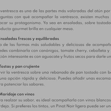
ventresca es una de las partes más valoradas del atún por s
eguntas con qué acompañar la ventresca, existen muchas o
acar su protagonismo. Ya sea en ensaladas, sobre tostada
ducto gourmet brilla en cualquier mesa.
Ensaladas frescas y equilibradas
a de las formas más saludables y deliciosas de acompañ
des combinarla con canónigos, tomate cherry, cebolleta y u
ión interesante es con aguacate y frutos secos para darle un
Tostas y pan crujiente
rvir la ventresca sobre una rebanada de pan tostado con b
 una opción rápida y deliciosa. Puedes añadir unas escama
a potenciar los sabores.
Maridaje con vinos
a realzar su sabor, es ideal acompañarla con vinos blanco
dejo. Si prefieres los tintos, un Pinot Noir ligero puede ser u