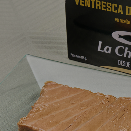
y conservas en
rvas
t
España 2026
ativas al atún
e
eberías probar
C
Descubre las principales
e la caballa, la
En
tendencias del consumo
 las sardinillas
c
de pescado y conservas
ternativas al
tr
en España en 2026:
n conserva: en
ex
productos saludables,...
diferencian,
el
Leer Más
.
ún
ás
L