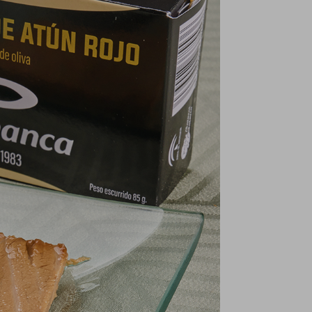
radición, sabor y
debes saber para
xcelencia desde La
conocer y saborear
hanca
este pescado
extraordinario
 La Chanca, nuestro
En La Chanca, nuestra
ompromiso con la
pasión por el atún tiene
adición, el sabor y la
sus raíces en la tradición
celencia nos lleva a
de la almadraba y en el
aborar productos
profundo respeto...
icos que...
Leer Más
eer Más