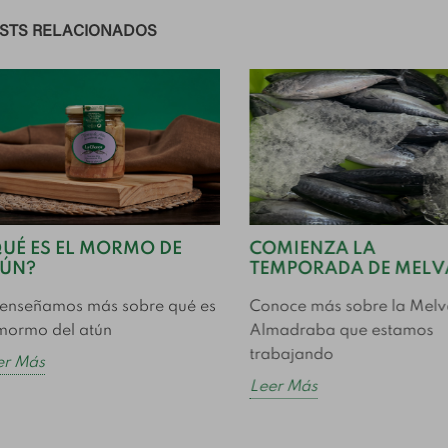
STS RELACIONADOS
UÉ ES EL MORMO DE
COMIENZA LA
TÚN?
TEMPORADA DE MELV
 enseñamos más sobre qué es
Conoce más sobre la Melv
 mormo del atún
Almadraba que estamos
trabajando
er Más
Leer Más