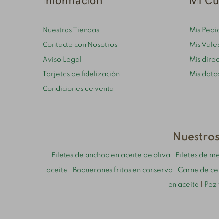
Información
Mi Cu
Nuestras Tiendas
Mís Pedi
Contacte con Nosotros
Mis Vale
Aviso Legal
Mis dire
Tarjetas de fidelización
Mis dato
Condiciones de venta
Nuestros
Filetes de anchoa en aceite de oliva
|
Filetes de m
aceite
|
Boquerones fritos en conserva
|
Carne de ce
en aceite
|
Pez 