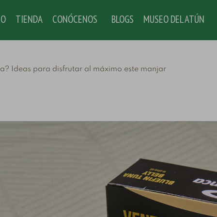
IO
TIENDA
CONÓCENOS
BLOGS
MUSEO DEL ATÚN
? Ideas para disfrutar al máximo este manjar
Tendencias del
la, melva y
S
consumo de pescado
illas:
a