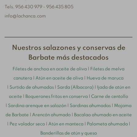
Tels. 956 430 979 - 956 435 805
info@lachanca.com
Nuestros salazones y conservas de
Barbate más destacados
Filetes de anchoa en aceite de oliva
|
Filetes de melva
canutera
|
Atún en aceite de oliva
|
Hueva de maruca
|
Surtido de ahumados
|
Sarda (Albacora)
|
Ijada de atún en
aceite
|
Boquerones fritos en conserva
|
Carne de centollo
|
Sardina arenque en salazón
|
Sardinas ahumadas
|
Mojama
de Barbate
|
Arencón ahumado
|
Bacalao ahumado en aceite
|
Pez volador seco
|
Atún en manteca
|
Palometa ahumada
|
Banderillas de atún y queso