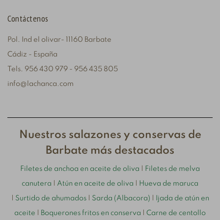
Contáctenos
Pol. Ind el olivar- 11160 Barbate
Cádiz - España
Tels. 956 430 979 - 956 435 805
info@lachanca.com
Nuestros salazones y conservas de
Barbate más destacados
Filetes de anchoa en aceite de oliva
|
Filetes de melva
canutera
|
Atún en aceite de oliva
|
Hueva de maruca
|
Surtido de ahumados
|
Sarda (Albacora)
|
Ijada de atún en
aceite
|
Boquerones fritos en conserva
|
Carne de centollo