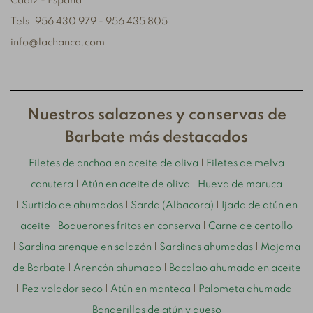
Cádiz - España
Tels. 956 430 979 - 956 435 805
info@lachanca.com
Nuestros salazones y conservas de
Barbate más destacados
Filetes de anchoa en aceite de oliva
|
Filetes de melva
canutera
|
Atún en aceite de oliva
|
Hueva de maruca
|
Surtido de ahumados
|
Sarda (Albacora)
|
Ijada de atún en
aceite
|
Boquerones fritos en conserva
|
Carne de centollo
|
Sardina arenque en salazón
|
Sardinas ahumadas
|
Mojama
de Barbate
|
Arencón ahumado
|
Bacalao ahumado en aceite
|
Pez volador seco
|
Atún en manteca
|
Palometa ahumada
|
Banderillas de atún y queso