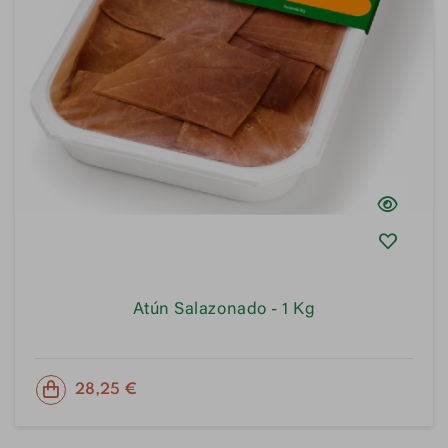
Atún Salazonado - 1 Kg
PRECIO
28,25 €