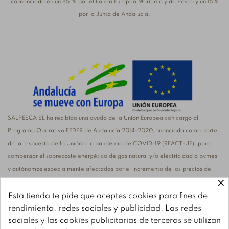
cofinanciado en un 85 % por el Fondo Europeo Marítimo y de Pesca y un 15%
por la Junta de Andalucía.
SALPESCA SL ha recibido una ayuda de la Unión Europea con cargo al
Programa Operativo FEDER de Andalucía 2014-2020, financiada como parte
de la respuesta de la Unión a la pandemia de COVID-19 (REACT-UE), para
compensar el sobrecoste energético de gas natural y/o electricidad a pymes
y autónomos especialmente afectados por el incremento de los precios del
×
gas natural y la electricidad provocados por el impacto de la guerra de
agresión de Rusia contra Ucrania
Esta tienda te pide que aceptes cookies para fines de
rendimiento, redes sociales y publicidad. Las redes
sociales y las cookies publicitarias de terceros se utilizan