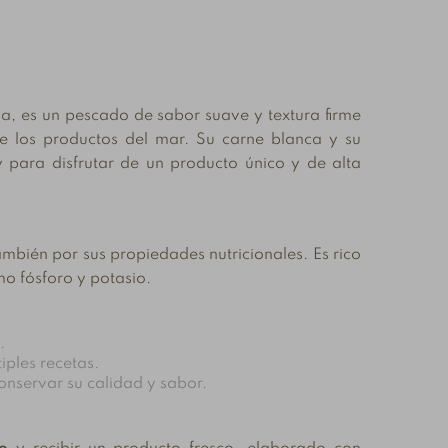
ua, es un pescado de sabor suave y textura firme
e los productos del mar. Su carne blanca y su
y para disfrutar de un producto único y de alta
ambién por sus propiedades nutricionales. Es rico
mo fósforo y potasio.
.
Salazones
Guía de cortes del
ples recetas.
artesanales:
atún: todo lo que
onservar su calidad y sabor.
radición, sabor y
debes saber para
excelencia desde La
conocer y saborear
Chanca
este pescado