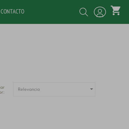
shopping_cart
CONTACTO
ar

Relevancia
or: