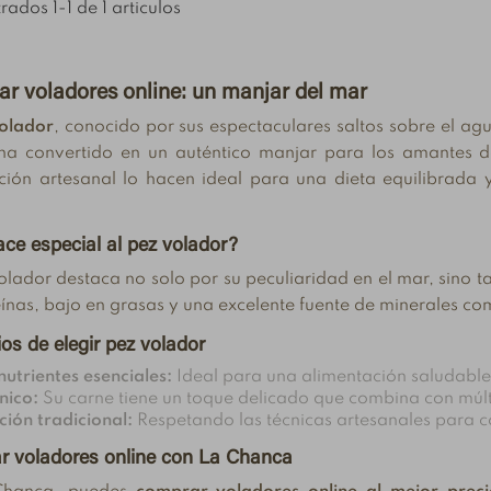
ados 1-1 de 1 articulos
r voladores online: un manjar del mar
olador
, conocido por sus espectaculares saltos sobre el ag
ha convertido en un auténtico manjar para los amantes d
ción artesanal lo hacen ideal para una dieta equilibrada 
ce especial al pez volador?
olador destaca no solo por su peculiaridad en el mar, sino t
ínas, bajo en grasas y una excelente fuente de minerales co
ios de elegir pez volador
nutrientes esenciales:
Ideal para una alimentación saludable
Tendencias del
a, melva y
nico:
Su carne tiene un toque delicado que combina con múlti
consumo de pescado
llas: conservas
ión tradicional:
Respetando las técnicas artesanales para c
y conservas en
tivas al atún
t
España 2026
berías probar
 voladores online con La Chanca