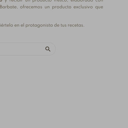
o
y recibir un producto fresco, elaborado con
extraordinario
 Barbate, ofrecemos un producto exclusivo que
n La Chanca, nuestro
En La Chanca, nuestra
ompromiso con la
pasión por el atún tiene
radición, el sabor y la
értelo en el protagonista de tus recetas.
sus raíces en la tradición
xcelencia nos lleva a
de la almadraba y en el
laborar productos
profundo respeto...
nicos que...

Leer Más
eer Más