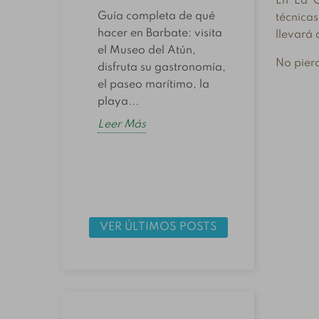
En La 
Descubre
ros?
Guía completa de qué
técnica
melva y 
hacer en Barbate: visita
llevará 
s en
como alt
el Museo del Atún,
clásico de
en cons
No pierd
disfruta su gastronomía,
diferenc
el paseo marítimo, la
con un
Leer Má
playa...
 una
ue...
Leer Más
VER ÚLTIMOS POSTS