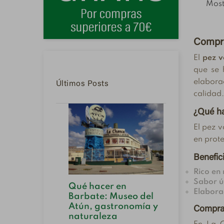
Mostr
Compra
El
pez v
que se 
elabora
Últimos Posts
calidad.
¿Qué ha
El pez v
en prote
Benefic
Rico en 
Caball
Sabor ú
Qué hacer en
sardini
Elaborac
Barbate: Museo del
alterna
Atún, gastronomía y
que de
Comprar
r
naturaleza
en