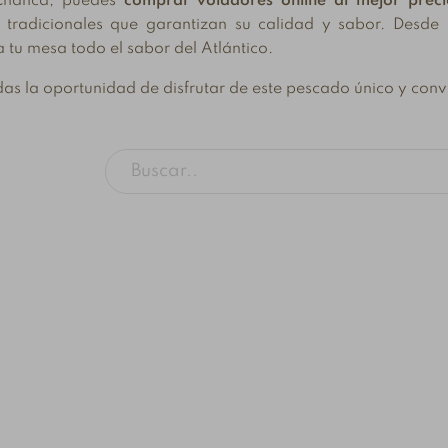
Chanca, puedes
comprar voladores online al mejor preci
Descubre las principales
 la caballa, la
s tradicionales que garantizan su calidad y sabor. Desde
E
tendencias del consumo
las sardinillas
a tu mesa todo el sabor del Atlántico.
c
de pescado y conservas
ernativas al atún
t
en España en 2026:
erva: en qué se
as la oportunidad de disfrutar de este pescado único y convi
e
productos saludables,...
ian, cómo...
e
Leer Más
s
ú
L